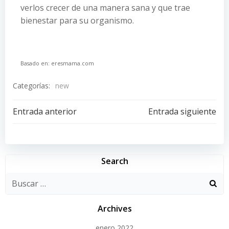
verlos crecer de una manera sana y que trae
bienestar para su organismo.
Basado en: eresmama.com
Categorías:
new
Navegación
Navegación
Entrada anterior
Entrada siguiente
de
de
entradas
entradas
Search
Archives
enero 2022