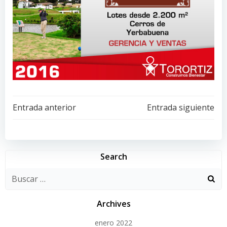
Navegación
Navegación
Entrada anterior
Entrada siguiente
de
de
entradas
entradas
Search
Archives
enero 2022