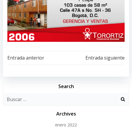
Navegación
Navegación
Entrada anterior
Entrada siguiente
de
de
entradas
entradas
Search
Archives
enero 2022