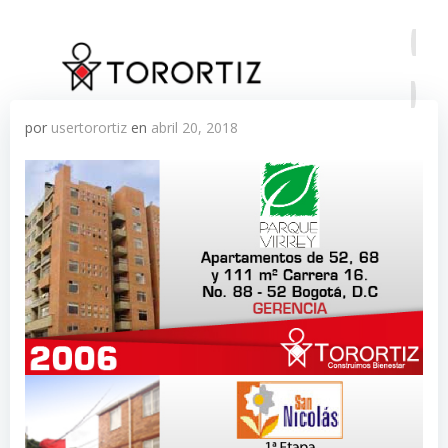
Saltar
al
contenido
por
usertorortiz
en
abril 20, 2018