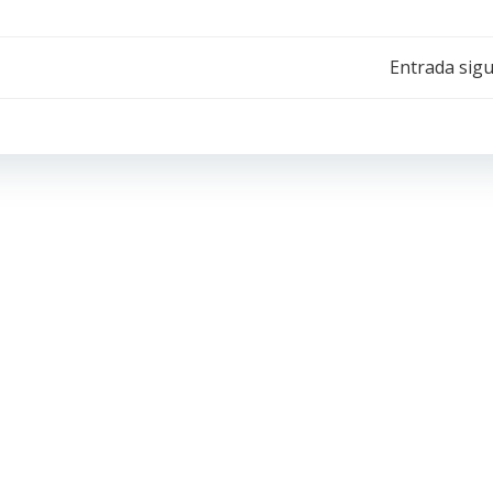
Navegación
Entrada sigu
de
entradas