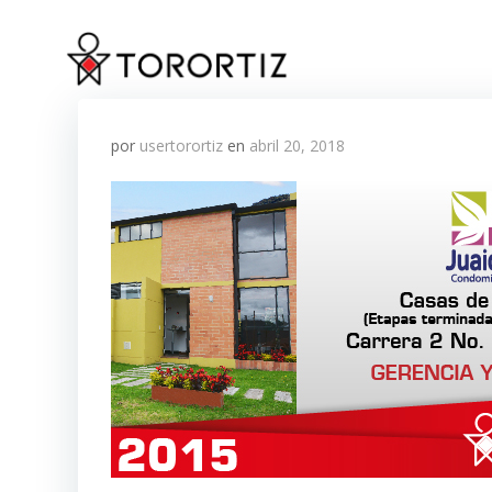
Saltar
al
contenido
por
usertorortiz
en
abril 20, 2018