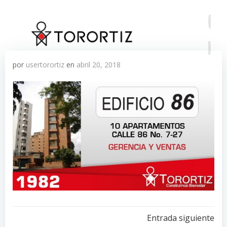
Saltar
al
contenido
por
usertorortiz
en
abril 20, 2018
Navegación
Entrada siguiente